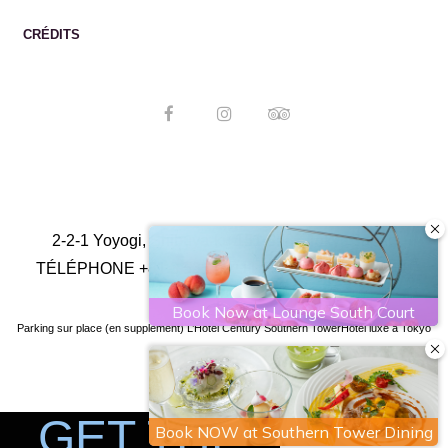
CRÉDITS
English
Français
简体中
文
繁體中文
日本語
2-2-1 Yoyogi, Shibuya-ku 151-8583 Tokyo Japan
TÉLÉPHONE
+81 3 5354 0111
Fax
+81 3 5354 0100
Parking sur place (en supplément) L’Hotel Century Southern Tower
Hôtel luxe à Tokyo
GET THE